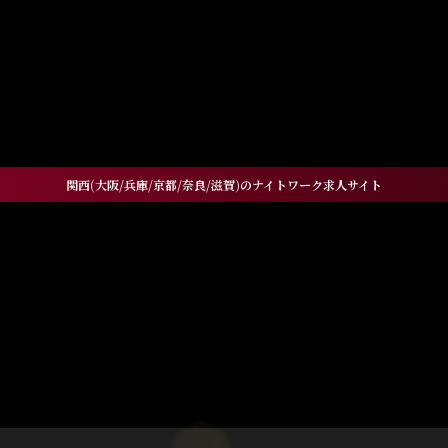
GE" in
/home/xs060772/workneo.net/public_html/ni
521
関西(大阪/兵庫/京都/奈良/滋賀)のナイトワーク求人サイト