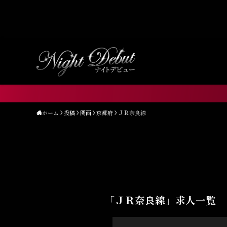
Warning
: Undefined array key "HTTP_ACCEPT_LANGUA
content/themes/nightdebut/functions.php
on line
1
ホーム
投稿
関西
京都府
ＪＲ奈良線
「ＪＲ奈良線」求人一覧