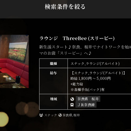
検索条件を絞る
ラウンジ ThreeBee (スリービー)
新生活スタート♪奈良、桜井でナイトワークを始
マのお店「スリービー」へ♪
職種
スナック,ラウンジ(アルバイト)
給与
【スナック,ラウンジ(アルバイト)】
時給 1,800円 ～ 5,000円
+能力給
※各種手当(バック)有
地域
奈良県
桜井
ＪＲ奈良線
スナック
奈良県,桜井