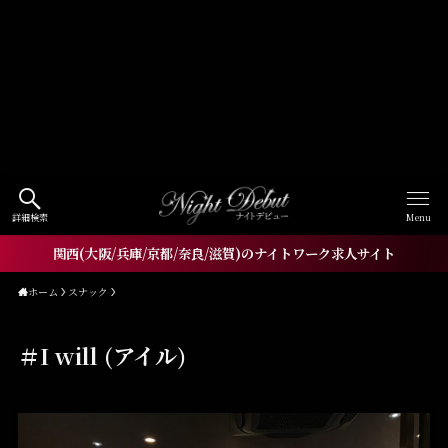
Warning
: Undefined array key
"HTTP_ACCEPT_LANGUAGE" in
/home/xs060772/workneo.net/public_html/night.w
orkneo.net/wp-
content/themes/nightdebut/functions.php
on line
1521
詳細検索
Menu
関西(大阪/兵庫/京都/奈良/滋賀)のナイトワーク求人サイト
ホーム
スナック
＃I will (アイル)