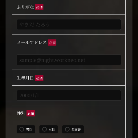
ふりがな
必須
メールアドレス
必須
生年月日
必須
性別
必須
男性
女性
無回答