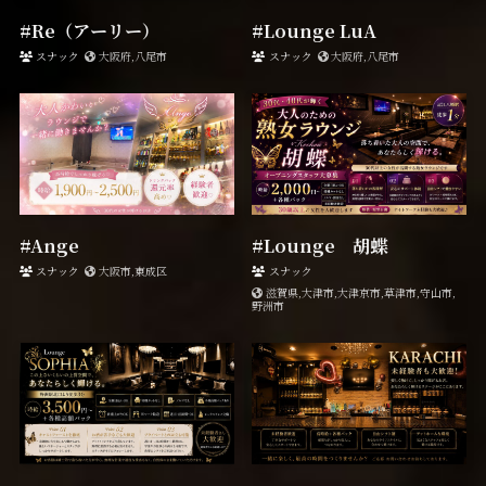
#Re（アーリー）
#Lounge LuA
スナック
大阪府,八尾市
スナック
大阪府,八尾市
#Ange
#Lounge 胡蝶
スナック
大阪市,東成区
スナック
滋賀県,大津市,大津京市,草津市,守山市,
野洲市