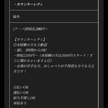
・カウンターレディ
給与
[ア・パ]時給
2,200
円～
【カウンターレディ】
◎未経験の方も大歓迎
・週1、3時間からOK!
・時給2200円～（未経験の方は2000円スタート！す
ぐに慣れちゃいますよ◎）
・お酒が苦手な方、おしゃべりが不得意な方でも大丈
夫です！
日払いOK
週払いOK
給与手渡しOK
昇給あり