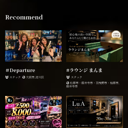
Recommend
＃Departure
#ラウンジ まんま
スナック
大阪市,淀川区
スナック
松原市・藤井寺市・羽曳野市・柏原市,
藤井寺市