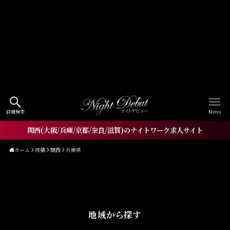
Warning
: Undefined array key
"HTTP_ACCEPT_LANGUAGE" in
/home/xs060772/workneo.net/public_html/night.w
orkneo.net/wp-
content/themes/nightdebut/functions.php
on line
1521
詳細検索
Menu
関西(大阪/兵庫/京都/奈良/滋賀)のナイトワーク求人サイト
ホーム
投稿
関西
兵庫県
地域から探す