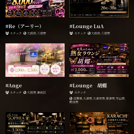
#Re（アーリー）
#Lounge LuA
スナック
大阪府,八尾市
スナック
大阪府,八尾市
#Ange
#Lounge 胡蝶
スナック
大阪市,東成区
スナック
滋賀県,大津市,大津京市,草津市,守山市,
野洲市