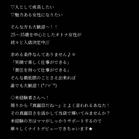
▽人として成長したい
▽魅力ある女性になりたい
そんな方も大歓迎～！！
25～35歳を中心としたオトナ女性が
続々と入店決定中///
求める条件なんてありません♪＊
「笑顔で楽しく仕事ができる」
「責任を持って仕事ができる」
そんな最低限のことさえ出来れば
誰でも大歓迎！(*ﾉ∀`*)
◇未経験者さんへ！
周りから『真面目だね～』とよく言われるあなた！
その真面目さを活かして当店で輝いてみませんか？
未経験の方はママがしっかりサポートするので
華々しくナイトデビューできちゃいます★