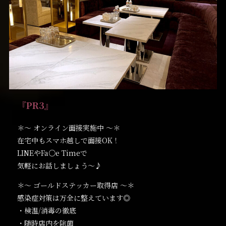
『PR3』
＊〜 オンライン面接実施中 〜＊
在宅中もスマホ越しで面接OK！
LINEやFa○e Timeで
気軽にお話しましょう〜♪
＊〜 ゴールドステッカー取得店 〜＊
感染症対策は万全に整えています◎
・検温/消毒の徹底
・随時店内を除菌