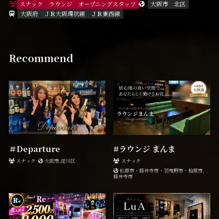
スナック
ラウンジ
オープニングスタッフ
大阪市
北区
大阪府
ＪＲ大阪環状線
ＪＲ東西線
Recommend
＃Departure
#ラウンジ まんま
スナック
大阪市,淀川区
スナック
松原市・藤井寺市・羽曳野市・柏原市,
藤井寺市