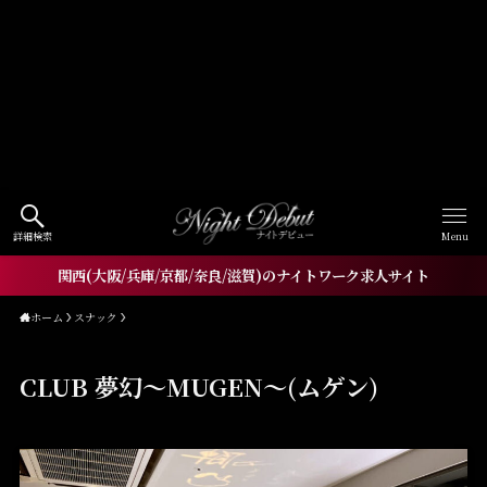
Warning
: Undefined array key
"HTTP_ACCEPT_LANGUAGE" in
/home/xs060772/workneo.net/public_html/night.w
orkneo.net/wp-
content/themes/nightdebut/functions.php
on line
1521
詳細検索
Menu
関西(大阪/兵庫/京都/奈良/滋賀)のナイトワーク求人サイト
ホーム
スナック
CLUB 夢幻〜MUGEN〜(ムゲン)