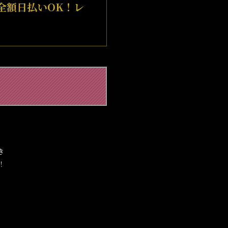
全額日払いOK！レ
き
！