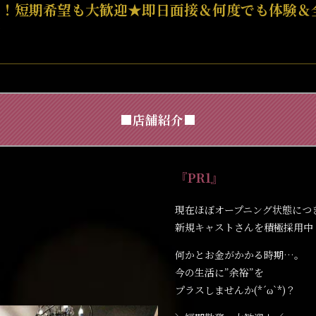
N！短期希望も大歓迎★即日面接＆何度でも体験＆
☆
■店舗紹介■
『PR1』
現在ほぼオープニング状態につ
新規キャストさんを積極採用中
何かとお金がかかる時期…。
今の生活に”余裕”を
プラスしませんか(*´ω`*)？