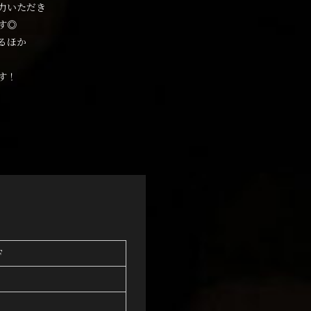
力いただき
す◎
るほか
す！
F