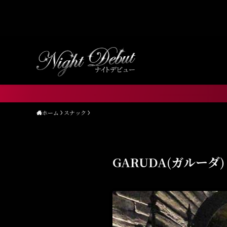
Warning
: Undefined array key "HTTP_ACCEPT_LANGUA
content/themes/nightdebut/functions.php
on line
1
ホーム
スナック
GARUDA(ガルーダ)