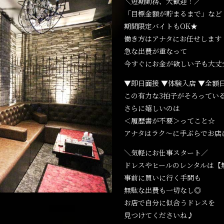
＼短期勤務、大歓迎！／
「目標金額が貯まるまで」など
期間限定バイトもOK★
働き方はアナタにお任せします
急な出費が重なって
今すぐにお金が欲しい子も大丈
▼即日面接 ▼体験入店 ▼全額
この有力な3拍子がそろってい
さらに嬉しいのは
＜履歴書が不要＞ってこと☆
アナタはラク～に手ぶらでお店
＼気軽にお仕事スタート／
ドレスやヒールのレンタルは【
事前に買いに行く手間も
無駄な出費も一切なし◎
お店で自分に似合うドレスを
見つけてくださいね♪