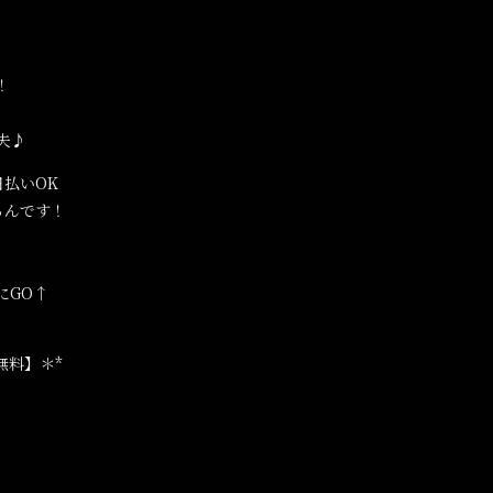
！
夫♪
日払いOK
るんです！
にGO↑
無料】＊*