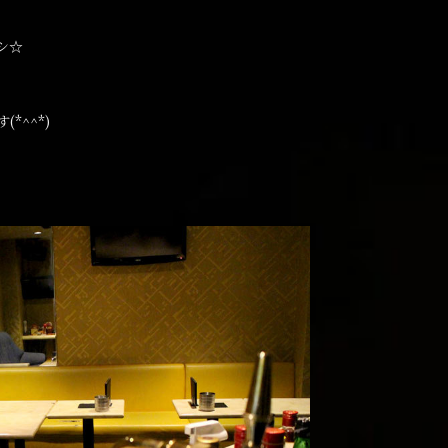
シ☆
*^^*)