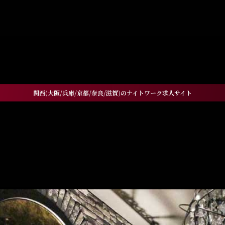
GE" in
/home/xs060772/workneo.net/public_html/ni
521
関西(大阪/兵庫/京都/奈良/滋賀)のナイトワーク求人サイト