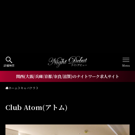
Warning
: Undefined array key
"HTTP_ACCEPT_LANGUAGE" in
/home/xs060772/workneo.net/public_html/night.w
orkneo.net/wp-
content/themes/nightdebut/functions.php
on line
1521
詳細検索
Menu
関西(大阪/兵庫/京都/奈良/滋賀)のナイトワーク求人サイト
ホーム
キャバクラ
Club Atom(アトム)