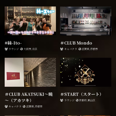
#絲-Ito-
＃CLUB Mondo
ラウンジ
大阪市,北区
キャバクラ
滋賀県,彦根市
＃CLUB AKATSUKI～暁
＃START（スタート）
～（アカツキ）
ラウンジ
京都府,東山区
キャバクラ
滋賀県,彦根市