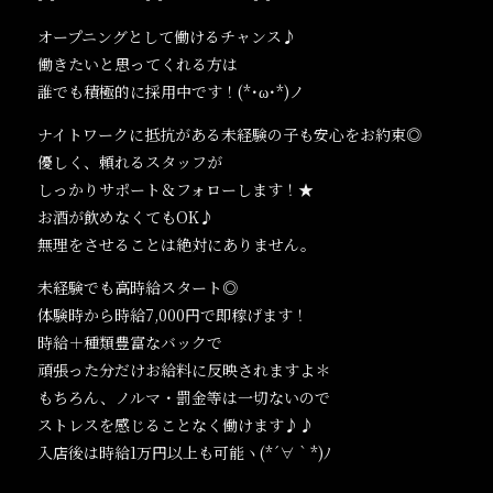
オープニングとして働けるチャンス♪
働きたいと思ってくれる方は
誰でも積極的に採用中です！(*･ω･*)ノ
ナイトワークに抵抗がある未経験の子も安心をお約束◎
優しく、頼れるスタッフが
しっかりサポート＆フォローします！★
お酒が飲めなくてもOK♪
無理をさせることは絶対にありません。
未経験でも高時給スタート◎
体験時から時給7,000円で即稼げます！
時給＋種類豊富なバックで
頑張った分だけお給料に反映されますよ＊
もちろん、ノルマ・罰金等は一切ないので
ストレスを感じることなく働けます♪♪
入店後は時給1万円以上も可能ヽ(*´∀｀*)ﾉ