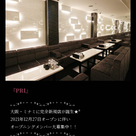
『PR1』
｡.｡:+* ﾟ ゜ﾟ *+:｡.｡:+* ﾟ ゜ﾟ *+:｡.｡
大阪・ミナミに完全新規店が誕生★*
2021年12月27日オープンに伴い
オープニングメンバー大募集中！！
｡.｡:+* ﾟ ゜ﾟ *+:｡.｡:+* ﾟ ゜ﾟ *+:｡.｡