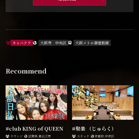
キャバクラ
大阪市
中央区
大阪メトロ御堂筋線
Recommend
#club KING of QUEEN
#聚楽 （じゅらく）
ラウンジ
滋賀県,東近江市
スナック
京都府,中京区