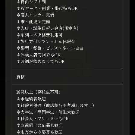
＊自由シフト制
＊Wワーク・副業・掛け持ちOK
＊個人ロッカー完備
＊寮・託児所完備
＊入店・誕生日祝い金有(規定有)
＊系列エステ格安利用可
＊旅行券付リフレッシュ休暇有
＊髪型・髪色・ピアス・ネイル自由
＊体験入店何回でもOK
＊お酒が飲めなくてもOK
資格
18歳以上（高校生不可）
＊未経験者歓迎
＊経験者優遇（前店給与も考慮します！）
＊大学生・専門学生・院生大歓迎
＊社会人・フリーターもOK
＊友達同士の応募も歓迎
＊地方からの応募も歓迎