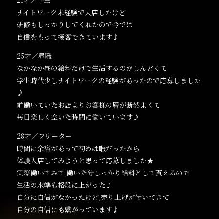
21才／学生
ナイトワーク未経験で入店したけど
研修もしっかりしてくれたので今では
自信をもって接客できています♪
25才／昼職
なかなか昼の給料だけで生活するのがしんどくて
学生時代少しナイトワークの経験があったので応募しました
♪
前働いていたお店よりお客様の層が断然よくて
毎日楽しく空いた時間に働いています♪
28才／フリーター
時間に余裕があって初めは暇だったから
体験入店してみようと思って応募しました★
実際働いてみて,働いた分しっかり給料として貰えるので
生活の水準も格段に上がった♪
自分に自信がなかったけど,売り上げが付いてきて
自分の自信にも繋がっています♪