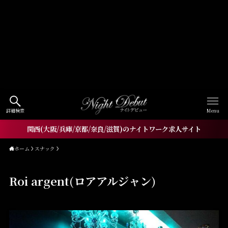
Warning
: Undefined array key
"HTTP_ACCEPT_LANGUAGE" in
/home/xs060772/workneo.net/public_html/night.w
orkneo.net/wp-
content/themes/nightdebut/functions.php
on line
1521
詳細検索
Menu
関西(大阪/兵庫/京都/奈良/滋賀)のナイトワーク求人サイト
ホーム
スナック
Roi argent(ロアアルジャン)