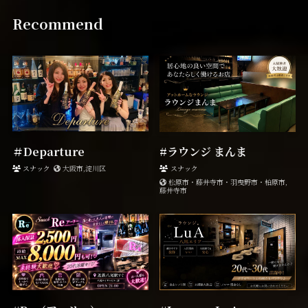
Recommend
＃Departure
#ラウンジ まんま
スナック
大阪市,淀川区
スナック
松原市・藤井寺市・羽曳野市・柏原市,
藤井寺市