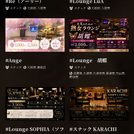
#Re（アーリー）
#Lounge LuA
スナック
大阪府,八尾市
スナック
大阪府,八尾市
#Ange
#Lounge 胡蝶
スナック
大阪市,東成区
スナック
滋賀県,大津市,大津京市,草津市,守山市,
野洲市
#Lounge SOPHIA（ソフ
#スナック KARACHI