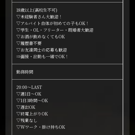
18歳以上(高校生不可)
▽未経験者さん大歓迎！
▽アルバイト自体が初めての子もOK！
▽学生・OL・フリーター・既婚者大歓迎
▽お酒が飲めなくてもOK
▽履歴書不要
▽お友達同士の応募も歓迎
⇒面接・出勤も一緒でOK！
勤務時間
20:00～LAST
▽週1日～OK
▽1日3時間～OK
▽遅出OK
▽終電上がりOK
▽残業なし
▽Wワーク・掛け持ちOK