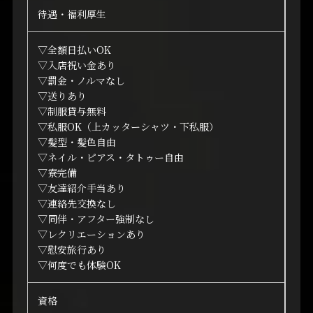
待遇・福利厚生
▽全額日払いOK
▽入店祝い金あり
▽罰金・ノルマなし
▽送りあり
▽制服貸与無料
▽私服OK（上カッターシャツ・下私服）
▽髪型・髪色自由
▽ネイル・ピアス・タトゥー自由
▽寮完備
▽友達紹介手当あり
▽連絡先交換なし
▽同伴・アフター強制なし
▽レクリエーションあり
▽慰安旅行あり
▽何度でも体験OK
資格