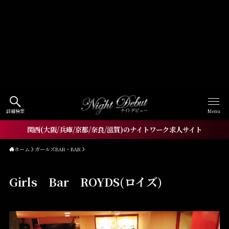
Warning
: Undefined array key
"HTTP_ACCEPT_LANGUAGE" in
/home/xs060772/workneo.net/public_html/night.w
orkneo.net/wp-
content/themes/nightdebut/functions.php
on line
1521
詳細検索
Menu
関西(大阪/兵庫/京都/奈良/滋賀)のナイトワーク求人サイト
ホーム
ガールズBAR・BAR
Girls Bar ROYDS(ロイズ)