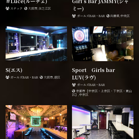
＃Luce(ルーチェ)
Girl’s Bar JAMMY(ジャ
ミー)
スナック
大阪市,住之江区
ガールズBAR・BAR
兵庫県,中央区
S(エス)
Sport Girls bar
LUV(ラヴ)
ガールズBAR・BAR
大阪市,港区
ガールズBAR・BAR
京都市【中京区・上京区・下京区・東山
区】,中京区