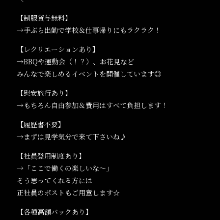
【制服貸与無料】
→手ぶら出勤で学校＆仕事帰りにもラクラク！
【レクリエーションあり】
→BBQや運動会（！？）、お花見など
みんなで楽しめるイベントを開催しています◎
【慰安旅行あり】
→もちろん自由参加＆費用はすべて負担します！
【履歴書不要】
→まずは見学気分で来て下さいね♪
【社員登用制度あり】
→「ここで働くの楽しいな～」
そう思ってくれる方には
正社員のポストもご用意します☆
【各種高額バックあり】