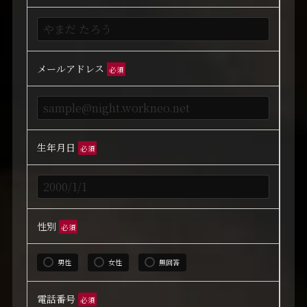
メールアドレス
必須
生年月日
必須
性別
必須
男性
女性
無回答
電話番号
必須