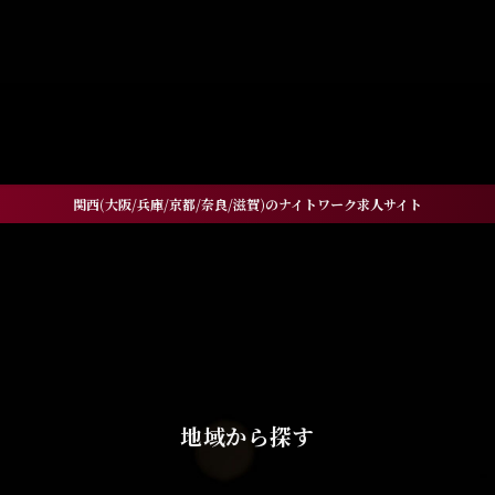
GE" in
/home/xs060772/workneo.net/public_html/ni
521
関西(大阪/兵庫/京都/奈良/滋賀)のナイトワーク求人サイト
地域から探す