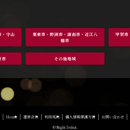
市・守山
栗東市・野洲市・湖南市・近江八
甲賀市
幡市
原市
その他地域
Home
運営会社
利用規約
個人情報保護方針
お問い合わせ
©
Night Debut.