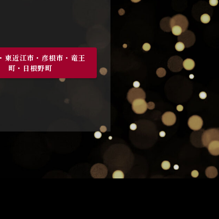
・東近江市・彦根市・竜王
町・日根野町