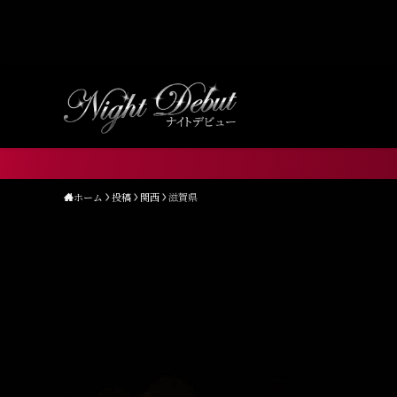
Warning
: Undefined array key "HTTP_ACCEPT_LANGUA
content/themes/nightdebut/functions.php
on line
1
ホーム
投稿
関西
滋賀県